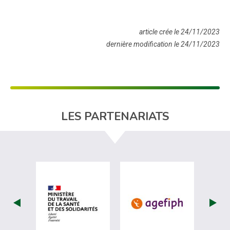
article crée le 24/11/2023
dernière modification le 24/11/2023
LES PARTENARIATS
visiter les site de Ministère du travail (
visiter les si