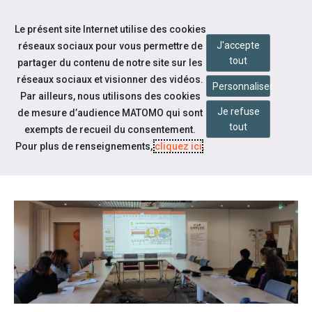
Aller à la navigation
Le présent site Internet utilise des cookies
Aller au contenu
J'accepte
réseaux sociaux pour vous permettre de
tout
partager du contenu de notre site sur les
réseaux sociaux et visionner des vidéos.
Personnaliser
Par ailleurs, nous utilisons des cookies
Je refuse
Actualités
de mesure d’audience MATOMO qui sont
tout
exempts de recueil du consentement.
ATELIER SENSI À LA CAF DE
Pour plus de renseignements,
cliquez ici
.
RODEZ JEUDI 23 NOVEMBRE