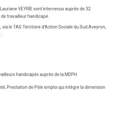
t Lauriane VEYRIE sont intervenus auprès de 32
de travailleur handicapé.
 via le TAS Territoire d'Action Sociale du Sud Aveyron,
 :
ailleurs handicapés auprès de la MDPH.
nté, Prestation de Pôle emploi qui intègre la dimension
ÊTRE)