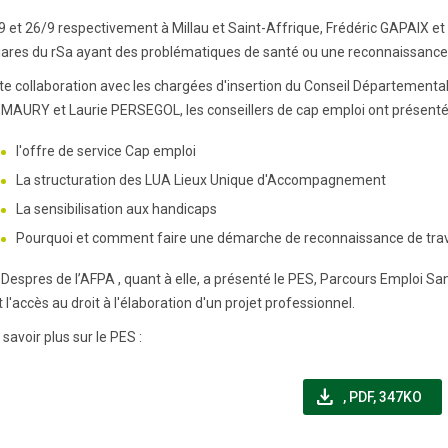
9 et 26/9 respectivement à Millau et Saint-Affrique, Frédéric GAPAIX e
iares du rSa ayant des problématiques de santé ou une reconnaissance 
ite collaboration avec les chargées d'insertion du Conseil Départemental,
e MAURY et Laurie PERSEGOL, les conseillers de cap emploi ont présenté
l'offre de service Cap emploi
La structuration des LUA Lieux Unique d'Accompagnement
La sensibilisation aux handicaps
Pourquoi et comment faire une démarche de reconnaissance de trav
 Despres de l’AFPA , quant à elle, a présenté le PES, Parcours Emploi Sa
 l'accès au droit à l'élaboration d'un projet professionnel.
savoir plus sur le PES :
file_download
(NOUVELLE FEN
,
PDF, 347KO