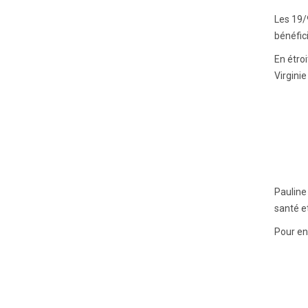
Les 19/
bénéfic
En étro
Virgini
Pauline
santé et
Pour en 