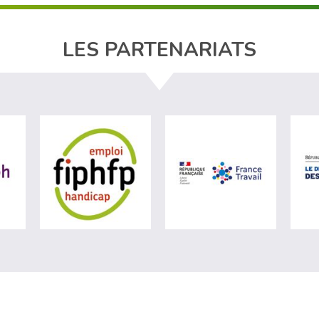
LES PARTENARIATS
ère du travail (nouvelle fenêtre)
visiter les site de Agefiph (nouvelle fenêtre)
visiter les site de Fiphfp (nouvelle fenêt
visiter les 