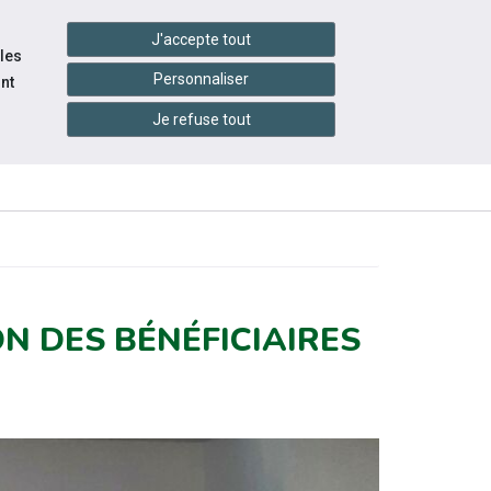
handshake
essibilité
Services en ligne
J'accepte tout
 les
Personnaliser
nt
Je refuse tout
INFOS
ITÉS
ÉVÉNEMENTS
PRATIQUES
ON DES BÉNÉFICIAIRES