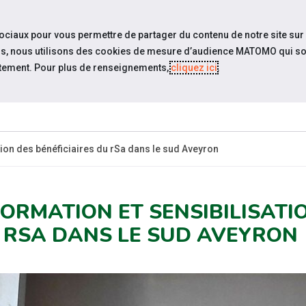
travel_explore
settings_accessibility
Sites du réseau
Acc
sociaux pour vous permettre de partager du contenu de notre site sur
eurs, nous utilisons des cookies de mesure d’audience MATOMO qui so
tement. Pour plus de renseignements,
cliquez ici
.
QUI SOMMES-
ACTUAL
NOUS ?
tion des bénéficiaires du rSa dans le sud Aveyron
FORMATION ET SENSIBILISATI
 RSA DANS LE SUD AVEYRON