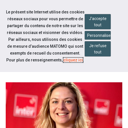
Aller à la navigation
Le présent site Internet utilise des cookies
Aller au contenu
J'accepte
réseaux sociaux pour vous permettre de
tout
partager du contenu de notre site sur les
réseaux sociaux et visionner des vidéos.
Personnaliser
Par ailleurs, nous utilisons des cookies
Je refuse
Actualités
de mesure d’audience MATOMO qui sont
tout
exempts de recueil du consentement.
LA SANTÉ MENTALE ENFIN UNE
Pour plus de renseignements,
cliquez ici
.
PRIORITÉ ?