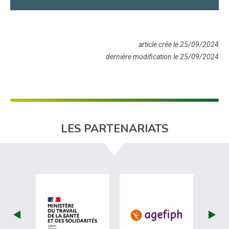
article crée le 25/09/2024
dernière modification le 25/09/2024
LES PARTENARIATS
visiter les site de Ministère du travail (
visiter les si