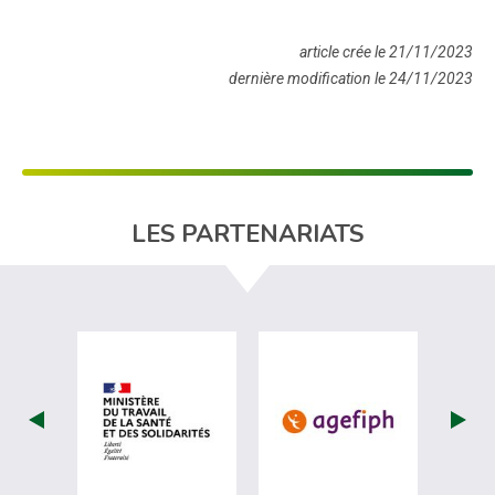
article crée le 21/11/2023
dernière modification le 24/11/2023
LES PARTENARIATS
visiter les site de Ministère du travail (
visiter les si