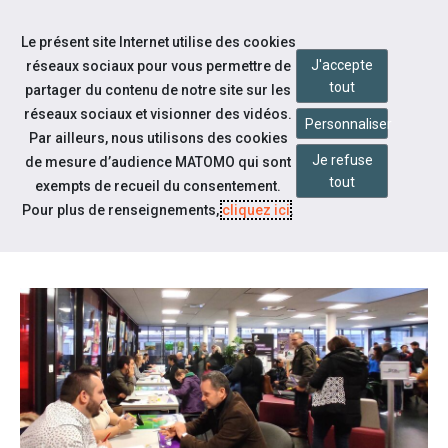
Aller à la navigation
Le présent site Internet utilise des cookies
Aller au contenu
J'accepte
réseaux sociaux pour vous permettre de
tout
partager du contenu de notre site sur les
réseaux sociaux et visionner des vidéos.
Personnaliser
Par ailleurs, nous utilisons des cookies
Je refuse
Actualités
de mesure d’audience MATOMO qui sont
tout
exempts de recueil du consentement.
LE FORUM EMPLOI HANDICAP
Pour plus de renseignements,
cliquez ici
.
BAT SON PLEIN !