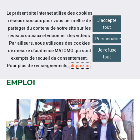
Aller à la navigation
Le présent site Internet utilise des cookies
Aller au contenu
J'accepte
réseaux sociaux pour vous permettre de
tout
partager du contenu de notre site sur les
réseaux sociaux et visionner des vidéos.
Personnaliser
Par ailleurs, nous utilisons des cookies
Je refuse
Actualités
de mesure d’audience MATOMO qui sont
tout
exempts de recueil du consentement.
BARRIAC VI, UNE ENTREPRISE
Pour plus de renseignements,
cliquez ici
.
INCLUSIVE PARTENAIRE DE CAP
EMPLOI