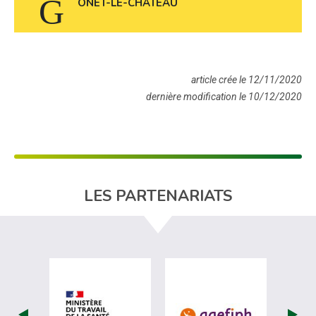
ONET-LE-CHATEAU
article crée le 12/11/2020
dernière modification le 10/12/2020
LES PARTENARIATS
visiter les site de Ministère du travail (
visiter les si