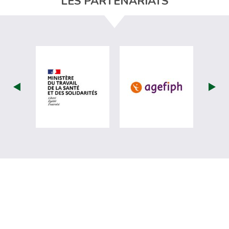
LES PARTENARIATS
visiter les site de Ministère du travail (
visiter les si