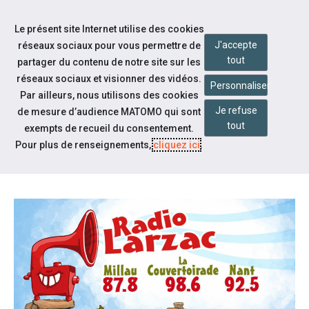
Aller à la navigation
Le présent site Internet utilise des cookies
Aller au contenu
J'accepte
réseaux sociaux pour vous permettre de
tout
partager du contenu de notre site sur les
réseaux sociaux et visionner des vidéos.
Personnaliser
Par ailleurs, nous utilisons des cookies
Je refuse
Actualités
de mesure d’audience MATOMO qui sont
tout
exempts de recueil du consentement.
ANNIVERSAIRE : RETOUR SUR LA
Pour plus de renseignements,
cliquez ici
.
LOI DE FÉVRIER 2005