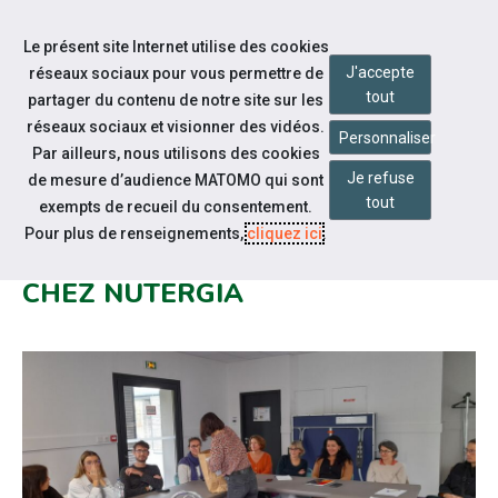
Aller à la navigation
Le présent site Internet utilise des cookies
Aller au contenu
J'accepte
réseaux sociaux pour vous permettre de
tout
partager du contenu de notre site sur les
réseaux sociaux et visionner des vidéos.
Personnaliser
Par ailleurs, nous utilisons des cookies
Je refuse
Actualités
de mesure d’audience MATOMO qui sont
tout
exempts de recueil du consentement.
SENSIBILISATION AU HANDICAP
Pour plus de renseignements,
cliquez ici
.
ET AU MAINTIEN DANS L'EMPLOI
CHEZ NUTERGIA