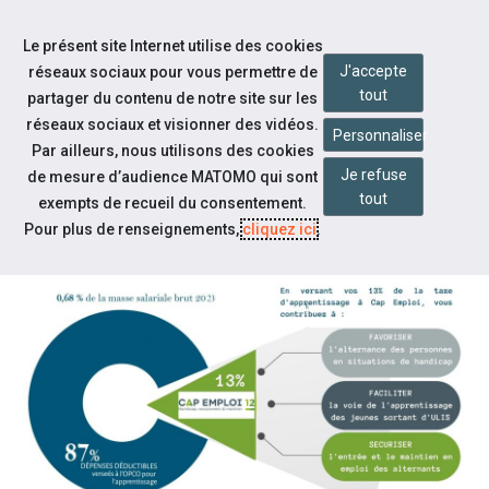
Aller à la navigation
Le présent site Internet utilise des cookies
Aller au contenu
J'accepte
réseaux sociaux pour vous permettre de
tout
partager du contenu de notre site sur les
réseaux sociaux et visionner des vidéos.
Personnaliser
Par ailleurs, nous utilisons des cookies
Je refuse
Actualités
de mesure d’audience MATOMO qui sont
tout
exempts de recueil du consentement.
TAXE D'APPRENTISSAGE 2023
Pour plus de renseignements,
cliquez ici
.