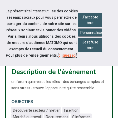
Aller à la navigation
Le présent site Internet utilise des cookies
Aller au contenu
J'accepte
réseaux sociaux pour vous permettre de
tout
partager du contenu de notre site sur les
réseaux sociaux et visionner des vidéos.
Personnaliser
Par ailleurs, nous utilisons des cookies
Je refuse
de mesure d’audience MATOMO qui sont
RECRUTE TON BOSS MILLAU
tout
exempts de recueil du consentement.
Pour plus de renseignements,
bookmarks
nest_cam_indoor
cliquez ici
public
.
Forum
présentiel
grand public
Description de l'événement
un forum qui inverse les rôles - des échanges simples et
sans stress - trouve l'opportunité qui te ressemble
OBJECTIFS
Découverte secteur / métier
Insertion
Marché du travail
Recrutement
S'informer