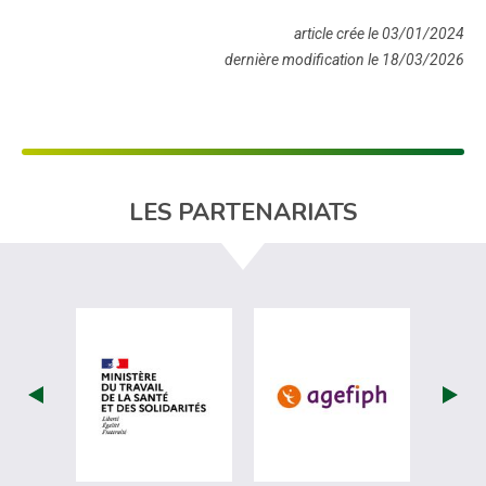
article crée le 03/01/2024
dernière modification le 18/03/2026
LES PARTENARIATS
visiter les site de Ministère du travail (
visiter les si