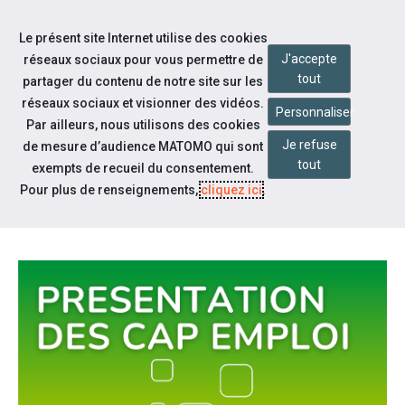
Aller à la navigation
Le présent site Internet utilise des cookies
Aller au contenu
J'accepte
réseaux sociaux pour vous permettre de
tout
partager du contenu de notre site sur les
réseaux sociaux et visionner des vidéos.
Personnaliser
Par ailleurs, nous utilisons des cookies
Je refuse
Qui sommes-nous ?
de mesure d’audience MATOMO qui sont
tout
exempts de recueil du consentement.
TOUT SAVOIR SUR LES CAP
Pour plus de renseignements,
cliquez ici
.
EMPLOI